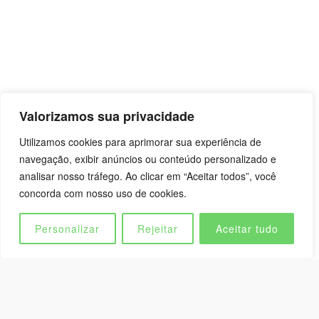
Valorizamos sua privacidade
Utilizamos cookies para aprimorar sua experiência de
QUEM SOMOS
navegação, exibir anúncios ou conteúdo personalizado e
analisar nosso tráfego. Ao clicar em “Aceitar todos”, você
concorda com nosso uso de cookies.
POR TRÁS DOS CAMPOS DA
INTERNACIONALIZAÇÃO
Personalizar
Rejeitar
Aceitar tudo
Português
▼
Na Barroero International Trade, nossa paixão é
abrir portas para o mundo. Somos mais do que
uma empresa de internacionalização de